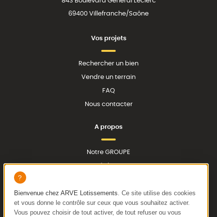
843 Boulevard Général Leclerc
69400 Villefranche/Saône
Vos projets
Rechercher un bien
Vendre un terrain
FAQ
Nous contacter
A propos
Notre GROUPE
Nos réalisations
Actualités
Bienvenue chez
ARVE Lotissements
. Ce site utilise des cookies
et vous donne le contrôle sur ceux que vous souhaitez activer.
Vous pouvez choisir de tout activer, de tout refuser ou vous