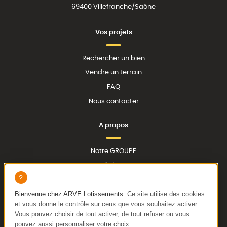
69400 Villefranche/Saône
Vos projets
Rechercher un bien
Vendre un terrain
FAQ
Nous contacter
A propos
Notre GROUPE
Nos réalisations
Actualités
Bienvenue chez
ARVE Lotissements
. Ce site utilise des cookies
et vous donne le contrôle sur ceux que vous souhaitez activer.
Vous pouvez choisir de tout activer, de tout refuser ou vous
pouvez aussi personnaliser votre choix.