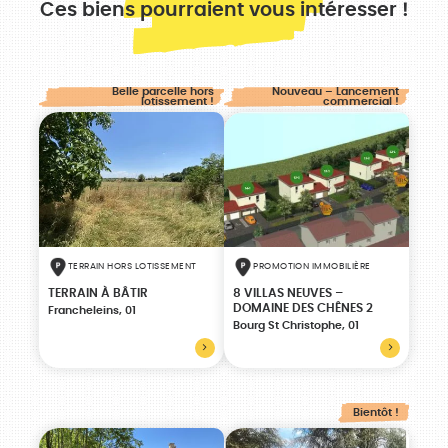
Ces biens pourraient vous intéresser !
Belle parcelle hors
Nouveau – Lancement
lotissement !
commercial !
TERRAIN HORS LOTISSEMENT
PROMOTION IMMOBILIÈRE
TERRAIN À BÂTIR
8 VILLAS NEUVES –
DOMAINE DES CHÊNES 2
Francheleins, 01
Bourg St Christophe, 01
Bientôt !